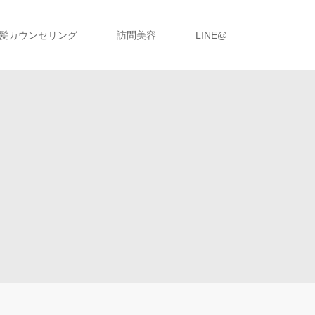
髪カウンセリング
訪問美容
LINE@