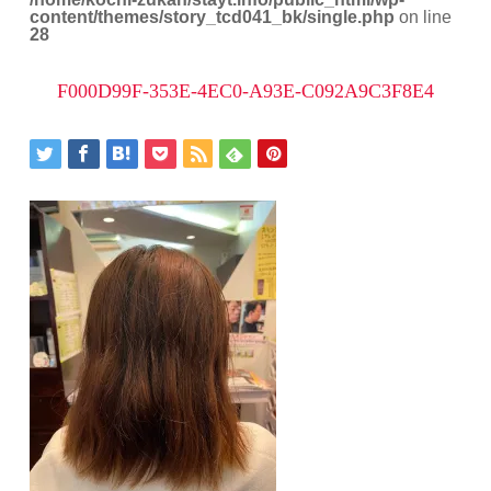
content/themes/story_tcd041_bk/single.php
on line
28
F000D99F-353E-4EC0-A93E-C092A9C3F8E4