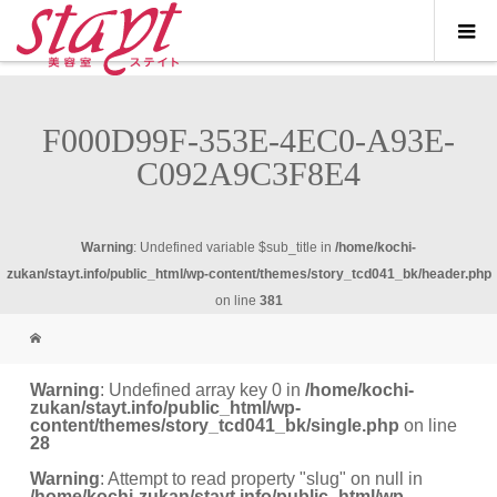
F000D99F-353E-4EC0-A93E-
C092A9C3F8E4
Warning
: Undefined variable $sub_title in
/home/kochi-
zukan/stayt.info/public_html/wp-content/themes/story_tcd041_bk/header.php
on line
381
Warning
: Undefined array key 0 in
/home/kochi-
zukan/stayt.info/public_html/wp-
content/themes/story_tcd041_bk/single.php
on line
28
Warning
: Attempt to read property "slug" on null in
/home/kochi-zukan/stayt.info/public_html/wp-