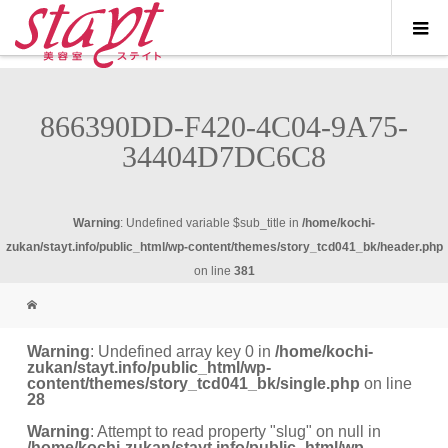
866390DD-F420-4C04-9A75-
34404D7DC6C8
Warning
: Undefined variable $sub_title in
/home/kochi-
zukan/stayt.info/public_html/wp-content/themes/story_tcd041_bk/header.php
on line
381
Warning
: Undefined array key 0 in
/home/kochi-
zukan/stayt.info/public_html/wp-
content/themes/story_tcd041_bk/single.php
on line
28
Warning
: Attempt to read property "slug" on null in
/home/kochi-zukan/stayt.info/public_html/wp-