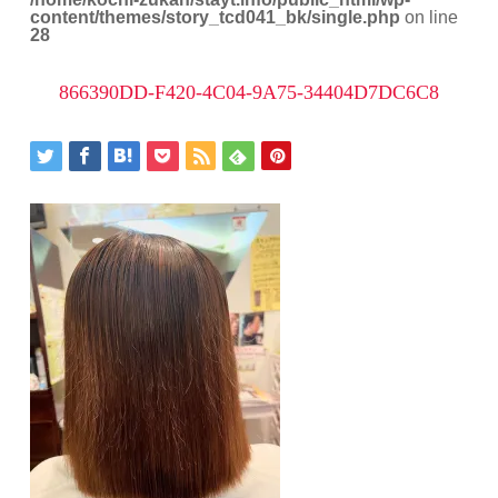
content/themes/story_tcd041_bk/single.php
on line
28
866390DD-F420-4C04-9A75-34404D7DC6C8