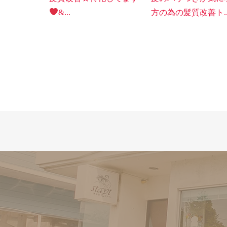
&...
方の為の髪質改善ト..