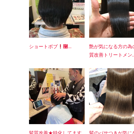
ショートボブ
࿠...
艶が気になる方の為
質改善トリートメン..
髪質改善★特化してます
髪のパサつきが気に