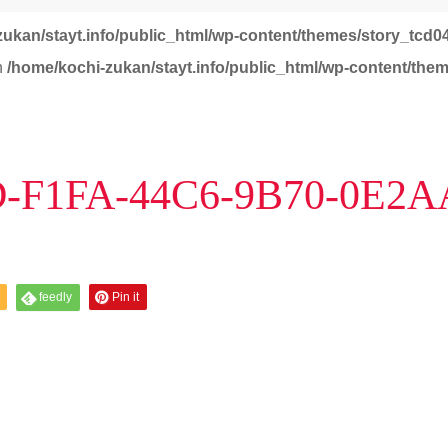
zukan/stayt.info/public_html/wp-content/themes/story_tcd0
in
/home/kochi-zukan/stayt.info/public_html/wp-content/the
-F1FA-44C6-9B70-0E2
feedly
Pin it