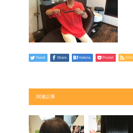
Tweet
Share
Hatena
Pocket
RSS
関連記事