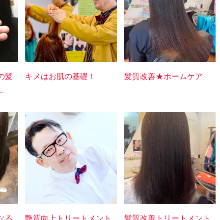
の髪
キメはお肌の基礎！
髪質改善★ホームケア
.
なる
艶質向上トリートメント
髪質改善トリートメント