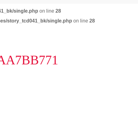
41_bk/single.php
on line
28
mes/story_tcd041_bk/single.php
on line
28
AAA7BB771