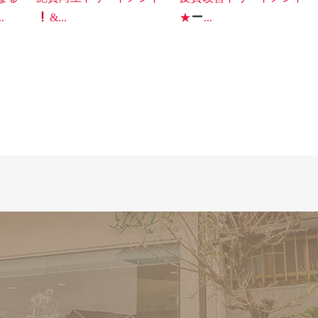
.
&...
★
...