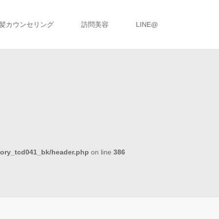
髪カウンセリング
訪問美容
LINE@
tory_tcd041_bk/header.php
on line
386