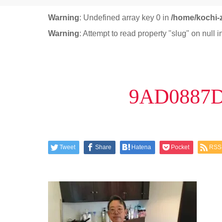
Warning
: Undefined array key 0 in
/home/kochi-
Warning
: Attempt to read property "slug" on null 
9AD0887D
Tweet
Share
Hatena
Pocket
RSS