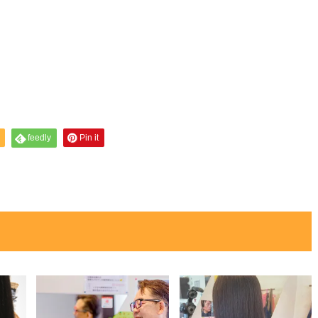
feedly
Pin it