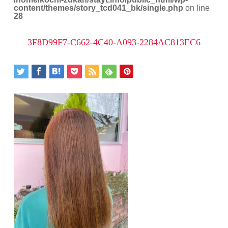
content/themes/story_tcd041_bk/single.php
on line
28
3F8D99F7-C662-4C40-A093-2284AC813EC6