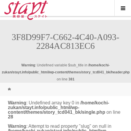
3F8D99F7-C662-4C40-A093-
2284AC813EC6
Warning
: Undefined variable $sub_title in
/home/kochi-
zukan/stayt.info/public_html/wp-content/themes/story_tcd041_bk/header.php
on line
381
Warning
: Undefined array key 0 in
/home/kochi-
zukan/stayt.info/public_html/wp-
content/themes/story_tcd041_bk/single.php
on line
28
Warning
: Attempt to read property "slug" on null in
/home/kochi-zukan/stayt.info/public_html/wp-