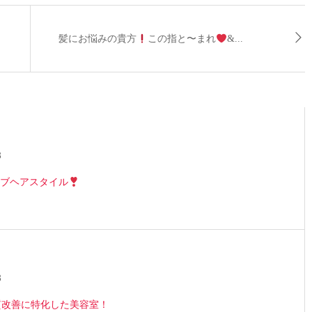
髪にお悩みの貴方
この指と〜まれ
&...
3
ブヘアスタイル
3
は髪質改善に特化した美容室！