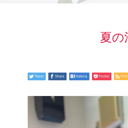
夏の
Tweet
Share
Hatena
Pocket
RSS