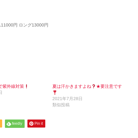
000円 ロング13000円
で紫外線対策
夏は汗かきますよね
★要注意です
日
2021年7月28日
類似投稿
feedly
Pin it