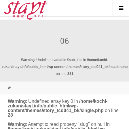
06
Warning
: Undefined variable $sub_title in
/home/kochi-
zukan/stayt.info/public_html/wp-content/themes/story_tcd041_bk/header.php
on line
381
Warning
: Undefined array key 0 in
/home/kochi-
zukan/stayt.info/public_html/wp-
content/themes/story_tcd041_bk/single.php
on line
28
Warning
: Attempt to read property "slug" on null in
/home/kochi-zukan/stayt.info/public_html/wp-