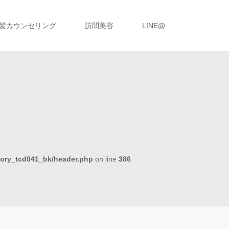
髪カウンセリング
訪問美容
LINE@
tory_tcd041_bk/header.php
on line
386