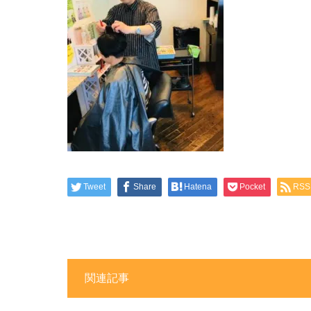
Tweet
Share
Hatena
Pocket
RSS
関連記事