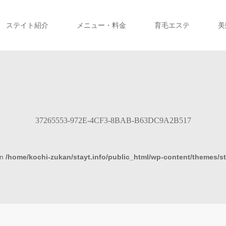
ステイト紹介
メニュー・料金
育毛エステ
美
37265553-972E-4CF3-8BAB-B63DC9A2B517
in
/home/kochi-zukan/stayt.info/public_html/wp-content/themes/s