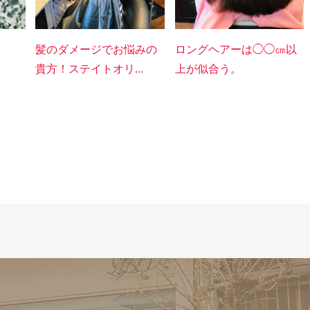
髪のダメージでお悩みの
ロングヘアーは◯◯㎝以
貴方！ステイトオリ...
上が似合う。