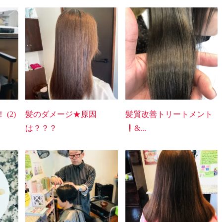
(2)
髪のダメージ★原因
髪質改善トリートメント
は？？？
&...