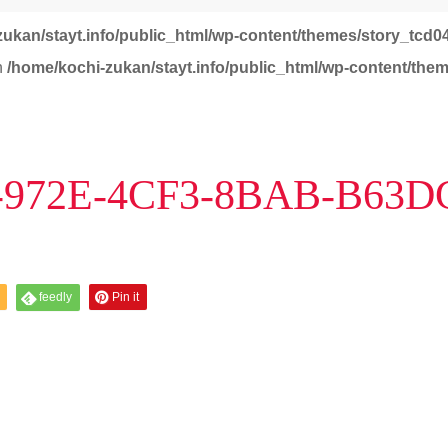
zukan/stayt.info/public_html/wp-content/themes/story_tcd0
in
/home/kochi-zukan/stayt.info/public_html/wp-content/the
3-972E-4CF3-8BAB-B63D
feedly
Pin it