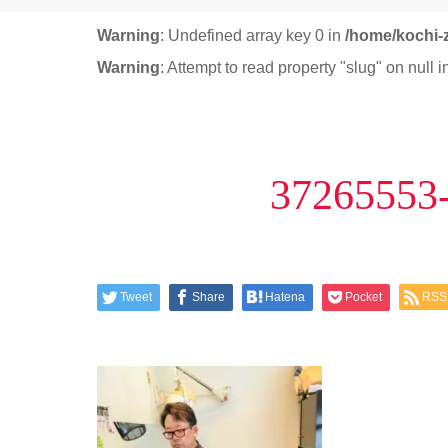
Warning
: Undefined array key 0 in
/home/kochi-
Warning
: Attempt to read property "slug" on null 
3726555
Tweet
Share
Hatena
Pocket
RSS