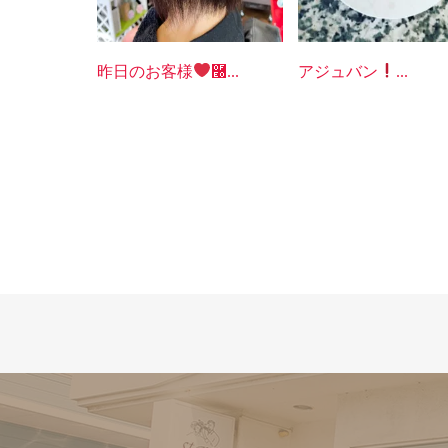
昨日のお客様
࿠...
アジュバン
...