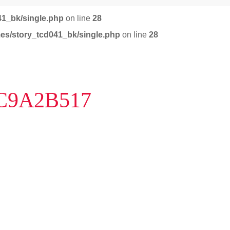
41_bk/single.php
on line
28
mes/story_tcd041_bk/single.php
on line
28
C9A2B517