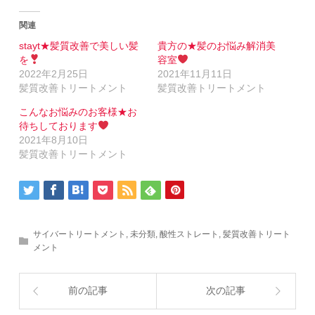
(新
る
し
に
い
は
関連
ウ
ク
ィ
リ
stayt★髪質改善で美しい髪
貴方の★髪のお悩み解消美
ン
ッ
を
容室
ド
ク
ウ
し
2022年2月25日
2021年11月11日
で
て
髪質改善トリートメント
髪質改善トリートメント
開
く
き
だ
ま
さ
こんなお悩みのお客様★お
す)
い
(新
待ちしております
し
2021年8月10日
い
ウ
髪質改善トリートメント
ィ
ン
ド
ウ
で
開
き
ま
サイバートリートメント
す)
,
未分類
,
酸性ストレート
,
髪質改善トリート
メント
前の記事
次の記事