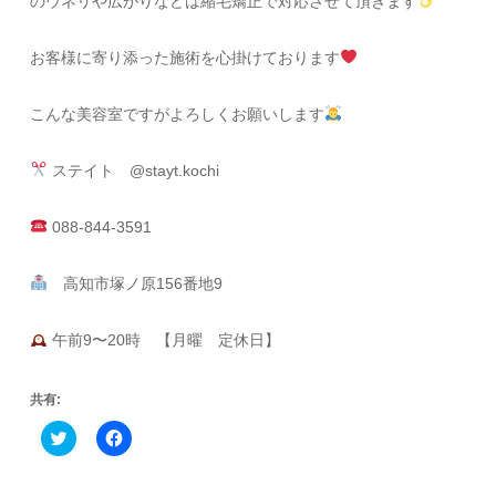
のウネリや広がりなどは縮毛矯正で対応させて頂きます
お客様に寄り添った施術を心掛けております
こんな美容室ですがよろしくお願いします
ステイト @stayt.kochi
088-844-3591
高知市塚ノ原156番地9
午前9〜20時 【月曜 定休日】
共有:
Click
Facebook
to
で
share
共
on
有
Twitter
す