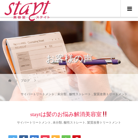
お客様の声
ブログ
サイバートリートメント
,
未分類
,
酸性ストレート
,
髪質改善トリートメント
staytは髪のお悩み解消美容室
サイバートリートメント
,
未分類
,
酸性ストレート
,
髪質改善トリートメント