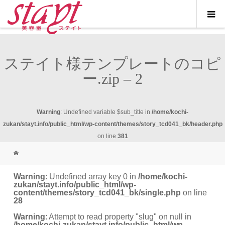
ステイト様テンプレートのコピ
ー.zip – 2
Warning
: Undefined variable $sub_title in
/home/kochi-
zukan/stayt.info/public_html/wp-content/themes/story_tcd041_bk/header.php
on line
381
Warning
: Undefined array key 0 in
/home/kochi-
zukan/stayt.info/public_html/wp-
content/themes/story_tcd041_bk/single.php
on line
28
Warning
: Attempt to read property "slug" on null in
/home/kochi-zukan/stayt.info/public_html/wp-