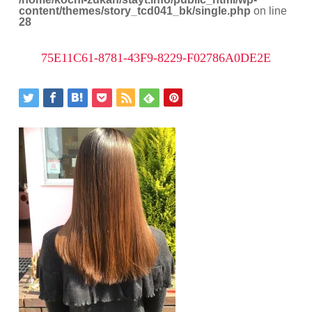
content/themes/story_tcd041_bk/single.php
on line
28
75E11C61-8781-43F9-8229-F02786A0DE2E