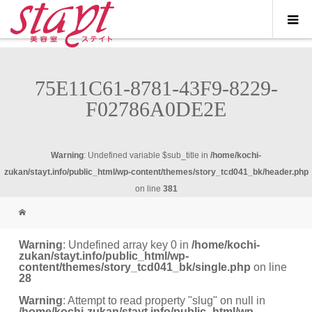
75E11C61-8781-43F9-8229-
F02786A0DE2E
Warning
: Undefined variable $sub_title in
/home/kochi-
zukan/stayt.info/public_html/wp-content/themes/story_tcd041_bk/header.php
on line
381
Warning
: Undefined array key 0 in
/home/kochi-
zukan/stayt.info/public_html/wp-
content/themes/story_tcd041_bk/single.php
on line
28
Warning
: Attempt to read property "slug" on null in
/home/kochi-zukan/stayt.info/public_html/wp-