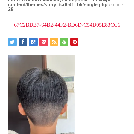
content/themes/story_tcd041_bk/single.php
on line
28
67C2BDB7-64B2-44F2-BD6D-C54D05E83CC6