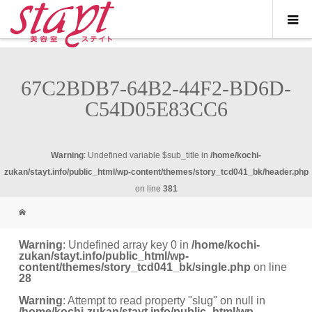
67C2BDB7-64B2-44F2-BD6D-
C54D05E83CC6
Warning
: Undefined variable $sub_title in
/home/kochi-
zukan/stayt.info/public_html/wp-content/themes/story_tcd041_bk/header.php
on line
381
Warning
: Undefined array key 0 in
/home/kochi-
zukan/stayt.info/public_html/wp-
content/themes/story_tcd041_bk/single.php
on line
28
Warning
: Attempt to read property "slug" on null in
/home/kochi-zukan/stayt.info/public_html/wp-