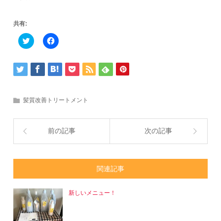
共有:
Click
Facebook
to
で
share
共
on
有
Twitter
す
(新
る
し
に
い
は
ウ
ク
ィ
リ
髪質改善トリートメント
ン
ッ
ド
ク
ウ
し
で
て
開
く
前の記事
次の記事
き
だ
ま
さ
す)
い
(新
し
い
関連記事
ウ
ィ
ン
ド
新しいメニュー！
ウ
で
開
き