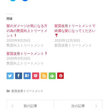
share
共
on
有
Twitter
す
(新
る
し
に
い
は
関連
ウ
ク
ィ
リ
髪のダメージが気になる方
髪質改善トリートメントで
ン
ッ
の為の艶質向上トリートメ
綺麗な髪になってください
ド
ク
ウ
し
ント
で
て
2020年8月25日
2020年12月30日
開
く
き
だ
艶質向上トリートメント
髪質改善トリートメント
ま
さ
す)
い
(新
髪質改善トリートメント
し
2020年9月24日
い
ウ
艶質向上トリートメント
ィ
ン
ド
ウ
で
開
き
ま
髪質改善トリートメント
す)
前の記事
次の記事