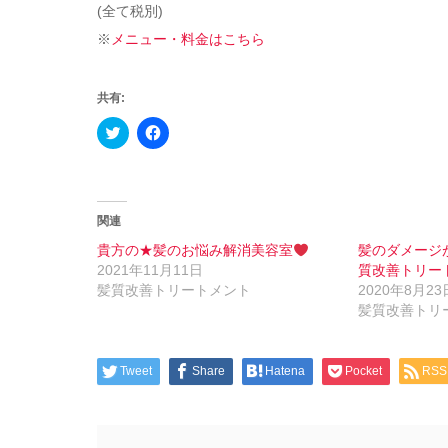
(全て税別)
※
メニュー・料金はこちら
共有:
Click
Facebook
to
で
share
共
on
有
Twitter
す
(新
る
し
に
い
は
関連
ウ
ク
ィ
リ
貴方の★髪のお悩み解消美容室
髪のダメージ
ン
ッ
2021年11月11日
質改善トリー
ド
ク
ウ
し
髪質改善トリートメント
2020年8月23
で
て
髪質改善トリ
開
く
き
だ
ま
さ
す)
い
(新
Tweet
Share
Hatena
Pocket
RSS
し
い
ウ
ィ
ン
ド