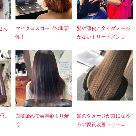
せん
マイクロスコープの重要
髪や頭皮に全くダメージ
性！
がないトリートメン...
...
白髪染めで実年齢より若
髪のダメージが気になる
く
方の髪質改善トリー...