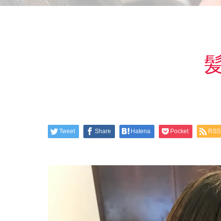
Tweet
Share
Hatena
Pocket
RSS