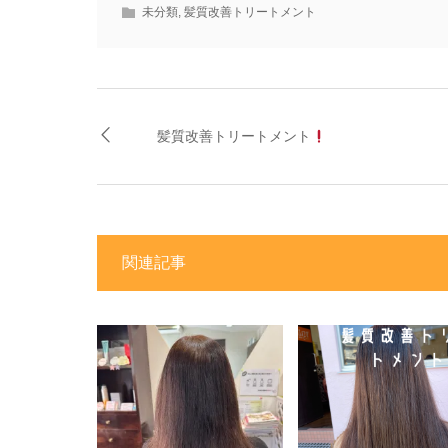
ウ
未分類
,
髪質改善トリートメント
で
開
き
ま
す)
髪質改善トリートメント
関連記事