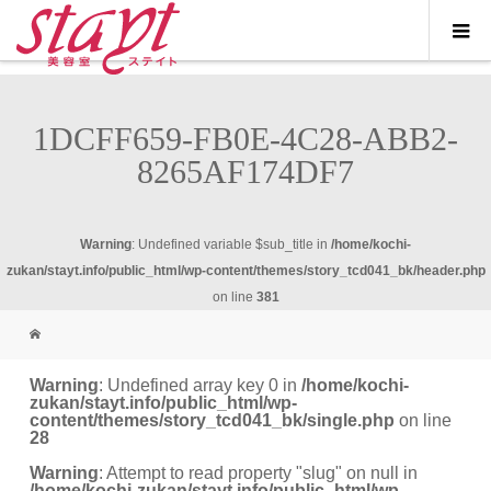
1DCFF659-FB0E-4C28-ABB2-
8265AF174DF7
Warning
: Undefined variable $sub_title in
/home/kochi-
zukan/stayt.info/public_html/wp-content/themes/story_tcd041_bk/header.php
on line
381
Warning
: Undefined array key 0 in
/home/kochi-
zukan/stayt.info/public_html/wp-
content/themes/story_tcd041_bk/single.php
on line
28
Warning
: Attempt to read property "slug" on null in
/home/kochi-zukan/stayt.info/public_html/wp-