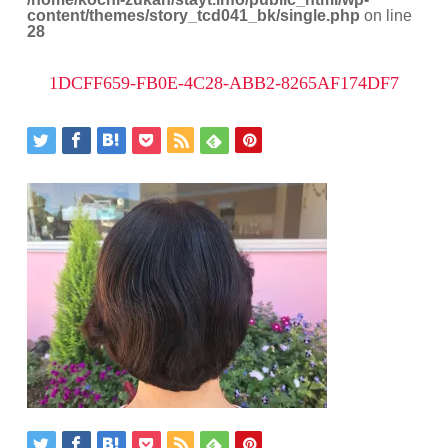
content/themes/story_tcd041_bk/single.php
on line
28
1DCFF659-FB0E-4C28-ABB2-8265AF174DF7