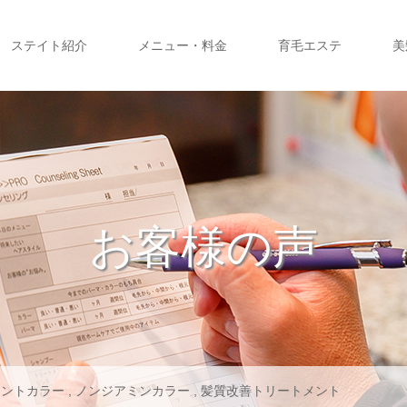
ステイト紹介
メニュー・料金
育毛エステ
美
お客様の声
メントカラー
,
ノンジアミンカラー
,
髪質改善トリートメント