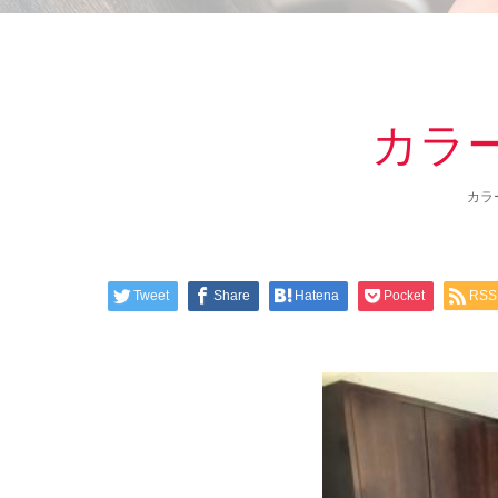
カラ
カラ
Tweet
Share
Hatena
Pocket
RSS