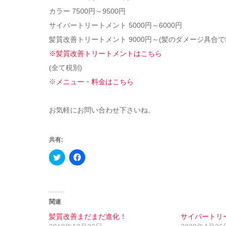
カラー 7500円～9500円
サイバートリートメント 5000円～6000円
髪質改善トリートメント 9000円～(髪のダメージ具合
※髪質改善トリートメントはこちら
(全て税別)
※
メニュー・料金はこちら
お気軽にお問い合わせ下さいね。
共有:
Click
Facebook
to
で
share
共
on
有
Twitter
す
(新
る
し
に
い
は
関連
ウ
ク
ィ
リ
髪質改善まだまだ進化！
サイバートリ
ン
ッ