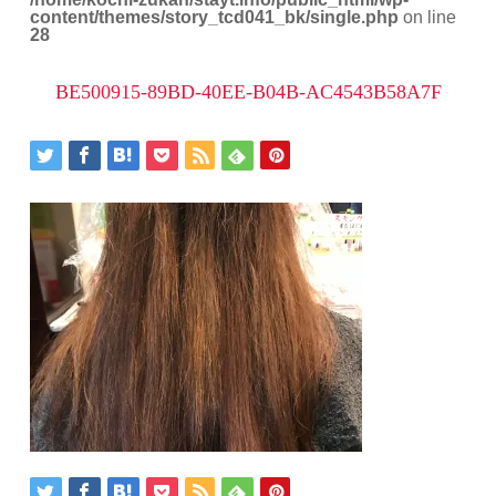
content/themes/story_tcd041_bk/single.php
on line
28
BE500915-89BD-40EE-B04B-AC4543B58A7F