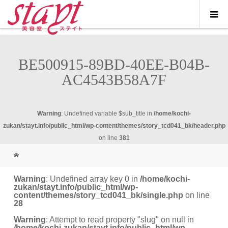
BE500915-89BD-40EE-B04B-
AC4543B58A7F
Warning
: Undefined variable $sub_title in
/home/kochi-
zukan/stayt.info/public_html/wp-content/themes/story_tcd041_bk/header.php
on line
381
Warning
: Undefined array key 0 in
/home/kochi-
zukan/stayt.info/public_html/wp-
content/themes/story_tcd041_bk/single.php
on line
28
Warning
: Attempt to read property "slug" on null in
/home/kochi-zukan/stayt.info/public_html/wp-