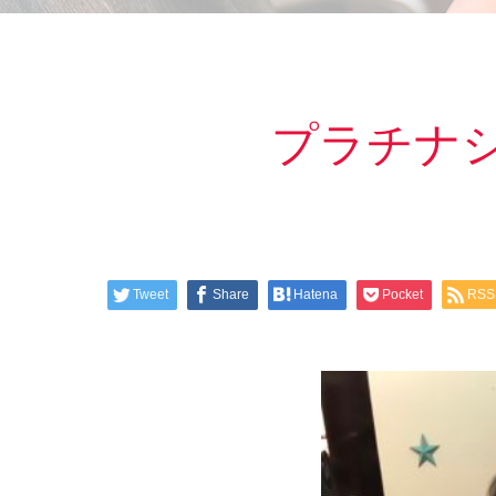
プラチナ
Tweet
Share
Hatena
Pocket
RSS