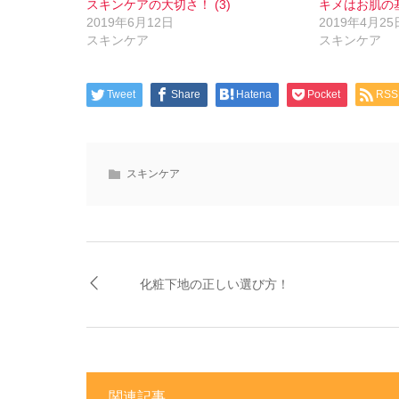
ィ
リ
スキンケアの大切さ！ (3)
キメはお肌の
ン
ッ
2019年6月12日
2019年4月25
ド
ク
ウ
し
スキンケア
スキンケア
で
て
開
く
き
だ
ま
さ
す)
い
Tweet
Share
Hatena
Pocket
RSS
(新
し
い
ウ
ィ
ン
スキンケア
ド
ウ
で
開
き
ま
す)
化粧下地の正しい選び方！
関連記事