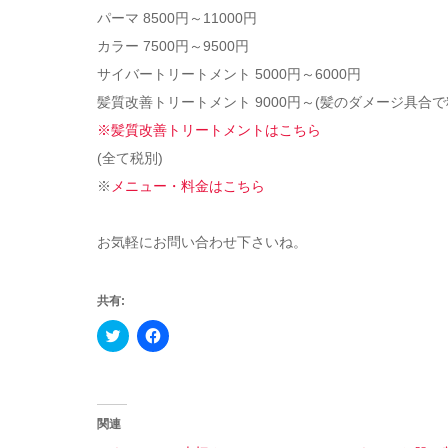
パーマ 8500円～11000円
カラー 7500円～9500円
サイバートリートメント 5000円～6000円
髪質改善トリートメント 9000円～(髪のダメージ具合
※髪質改善トリートメントはこちら
(全て税別)
※
メニュー・料金はこちら
お気軽にお問い合わせ下さいね。
共有:
Click
Facebook
to
で
share
共
on
有
Twitter
す
(新
る
し
に
い
は
関連
ウ
ク