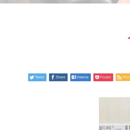
Tweet
Share
Hatena
Pocket
RSS