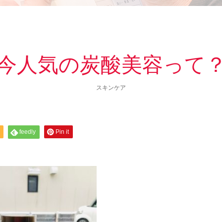
今人気の炭酸美容って
スキンケア
feedly
Pin it