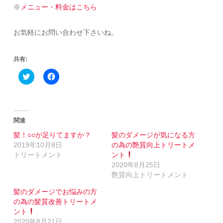
※
メニュー・料金はこちら
お気軽にお問い合わせ下さいね。
共有:
Click
Facebook
to
で
share
共
on
有
Twitter
す
(新
る
し
に
い
は
関連
ウ
ク
ィ
リ
髪！○○が足りてますか？
髪のダメージが気になる方
ン
ッ
2019年10月8日
の為の艶質向上トリートメ
ド
ク
ウ
し
トリートメント
ント
で
て
2020年8月25日
開
く
き
だ
艶質向上トリートメント
ま
さ
す)
い
(新
髪のダメージでお悩みの方
し
の為の髪質改善トリートメ
い
ウ
ント
ィ
2020年8月21日