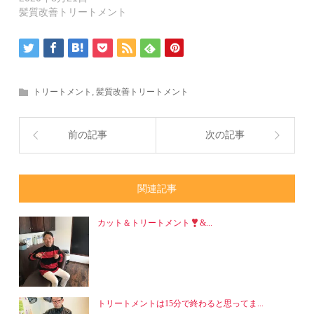
ン
ド
髪質改善トリートメント
ウ
で
開
き
ま
す)
トリートメント
,
髪質改善トリートメント
前の記事
次の記事
関連記事
カット＆トリートメント
&...
トリートメントは15分で終わると思ってま...