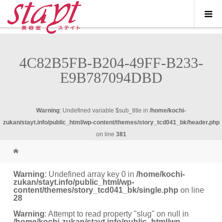
4C82B5FB-B204-49FF-B233-
E9B787094DBD
Warning
: Undefined variable $sub_title in
/home/kochi-
zukan/stayt.info/public_html/wp-content/themes/story_tcd041_bk/header.php
on line
381
Warning
: Undefined array key 0 in
/home/kochi-
zukan/stayt.info/public_html/wp-
content/themes/story_tcd041_bk/single.php
on line
28
Warning
: Attempt to read property "slug" on null in
/home/kochi-zukan/stayt.info/public_html/wp-