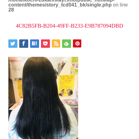
content/themes/story_tcd041_bk/single.php
on line
28
4C82B5FB-B204-49FF-B233-E9B787094DBD