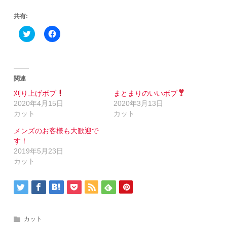
共有:
Click
Facebook
to
で
share
共
on
有
Twitter
す
(新
る
し
に
い
は
関連
ウ
ク
ィ
リ
刈り上げボブ
まとまりのいいボブ
ン
ッ
2020年4月15日
2020年3月13日
ド
ク
ウ
し
カット
カット
で
て
開
く
メンズのお客様も大歓迎で
き
だ
ま
さ
す！
す)
い
(新
2019年5月23日
し
カット
い
ウ
ィ
ン
ド
ウ
で
開
き
カット
ま