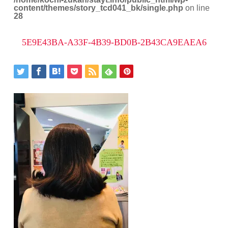
content/themes/story_tcd041_bk/single.php
on line
28
5E9E43BA-A33F-4B39-BD0B-2B43CA9EAEA6