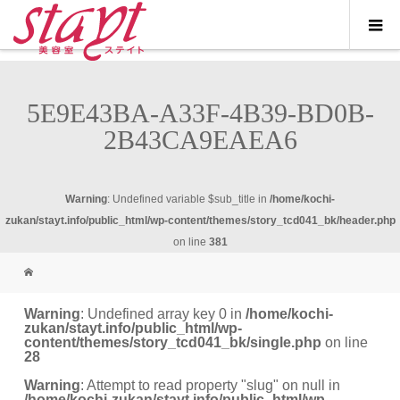
5E9E43BA-A33F-4B39-BD0B-
2B43CA9EAEA6
Warning
: Undefined variable $sub_title in
/home/kochi-
zukan/stayt.info/public_html/wp-content/themes/story_tcd041_bk/header.php
on line
381
Warning
: Undefined array key 0 in
/home/kochi-
zukan/stayt.info/public_html/wp-
content/themes/story_tcd041_bk/single.php
on line
28
Warning
: Attempt to read property "slug" on null in
/home/kochi-zukan/stayt.info/public_html/wp-