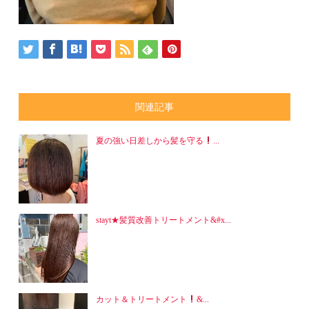
関連記事
夏の強い日差しから髪を守る
...
stayt★髪質改善トリートメント&#x...
カット＆トリートメント
&...