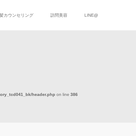
髪カウンセリング
訪問美容
LINE@
tory_tcd041_bk/header.php
on line
386