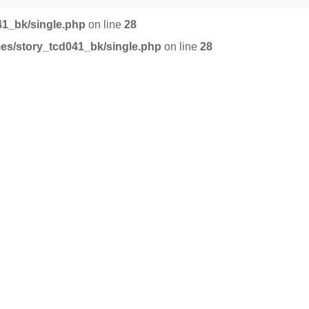
41_bk/single.php
on line
28
mes/story_tcd041_bk/single.php
on line
28