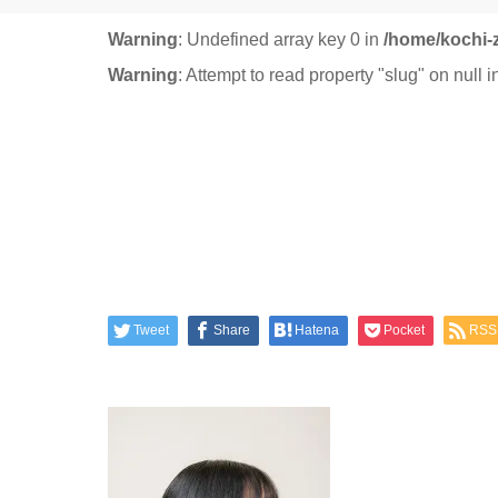
Warning
: Undefined array key 0 in
/home/kochi-
Warning
: Attempt to read property "slug" on null 
Tweet
Share
Hatena
Pocket
RSS