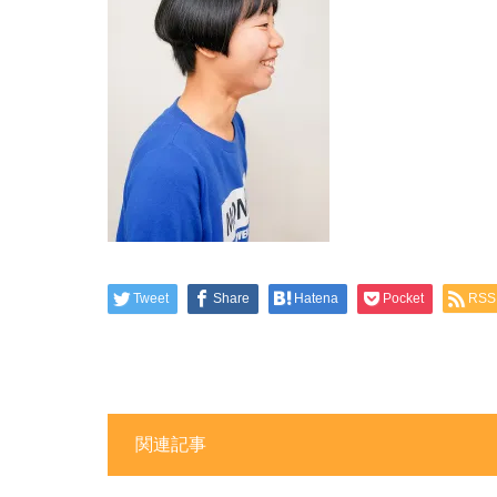
Tweet
Share
Hatena
Pocket
RSS
関連記事