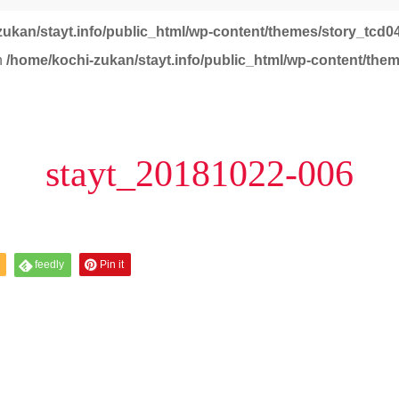
zukan/stayt.info/public_html/wp-content/themes/story_tcd0
in
/home/kochi-zukan/stayt.info/public_html/wp-content/the
stayt_20181022-006
feedly
Pin it